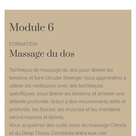
Module 6
FORMATION
Massage du dos
Technique de massage du dos pour libérer les
tensions et faire circuler l’énergie. Vous apprendrez à
utiliser les ventouses avec des techniques
spécifiques, pour libérer les tensions et amener une
détente profonde. Grâce à des mouvements lents et
profonds, les fascias, les muscles et les méridiens
seront massés et libérés.
Vous acquerrez des outils issus du massage Chinois
et du Deep Tissus. Combinés entre eux, ces